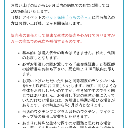
お買い上げの日から1ヶ月以内の病気での死亡に関しては
100%保証いたします。
（株）アイペットの
ペット保険「うちの子＋」
に同時加入の
方はお買い上げ後、２ヶ月間保証します。
販売者の責任として健康な生体の販売を心がけておりますが
万一の病気での死亡を補償するものです。
基本的には購入代金の返金はできません。代犬、代猫
のお渡しとなります。
必ずお引渡しの際お渡しする「生命保証書」と獣医師
の診断書をお持ち下さい。死亡時より10日以内に限り
ます。
お買い上げいただいた生体と同等程度のランクの生体
を6ヶ月以内にお引渡しいたします。極力、同じような
生体をお渡ししたいのですが、生き物ですので全く同
じではありません。お引渡し予定の生体が気に入って
いただけない場合には、お引渡し時期が延びる場合が
あります。その時点から6ヶ月以内となります。
当店のワクチンプログラム以外のワクチン、マイクロ
チップ等の費用は実費をいただきます。
あまりに特殊な生体で探すのが困難と思われる場合